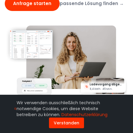
Anfrage starten
passende Lösung finden →
Ladevorgang gestartet
Parkplatz 3 · AC 11 kW
Ladevorgang abgeschlossen
8,4 kWh · 45 Min.
Rechnung erstellt
19,28 € · Christian M.
Wir verwenden ausschließlich technisch
Dienstwagenbeleg versendet
notwendige Cookies, um diese Website
Juli 2026 · 12 Belege
betreiben zu können.
Datenschutzerklärung
Mieter abgerechnet
Verstanden
8 Stellplätze · 467,30 €
Mitarbeiter autorisiert