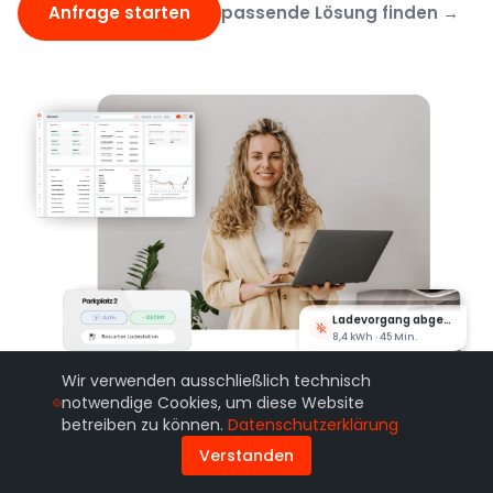
Anfrage starten
passende Lösung finden →
Ladevorgang gestartet
Parkplatz 3 · AC 11 kW
Ladevorgang abgeschlossen
8,4 kWh · 45 Min.
Rechnung erstellt
19,28 € · Christian M.
Wir verwenden ausschließlich technisch
Dienstwagenbeleg versendet
notwendige Cookies, um diese Website
Juli 2026 · 12 Belege
betreiben zu können.
Datenschutzerklärung
Mieter abgerechnet
Verstanden
8 Stellplätze · 467,30 €